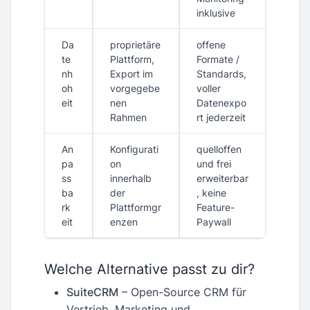
inklusive
Da
proprietäre
offene
te
Plattform,
Formate /
nh
Export im
Standards,
oh
vorgegebe
voller
eit
nen
Datenexpo
Rahmen
rt jederzeit
An
Konfigurati
quelloffen
pa
on
und frei
ss
innerhalb
erweiterbar
ba
der
, keine
rk
Plattformgr
Feature-
eit
enzen
Paywall
Welche Alternative passt zu dir?
SuiteCRM
– Open-Source CRM für
Vertrieb, Marketing und