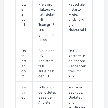
Liz
Preis pro
Pauschale
en
Nutzer/Mo
Instanz-
zm
nat, steigt
Miete,
od
mit
unabhängi
ell
Teamgröße
g von der
und
Nutzerzahl
gebuchten
Hubs
Da
Cloud des
DSGVO-
te
US-
konform in
nst
Anbieters,
deutschen
an
teils
Rechenzen
do
außerhalb
tren, mit
rt
der EU
AVV
Be
vollständig
Managed:
tri
gehostetes
Backups,
eb
SaaS beim
Updates
Anbieter
und
Monitoring