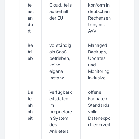
te
Cloud, teils
konform in
nst
außerhalb
deutschen
an
der EU
Rechenzen
do
tren, mit
rt
AVV
Be
vollständig
Managed:
tri
als SaaS
Backups,
eb
betrieben,
Updates
keine
und
eigene
Monitoring
Instanz
inklusive
Da
Verfügbark
offene
te
eitsdaten
Formate /
nh
im
Standards,
oh
proprietäre
voller
eit
n System
Datenexpo
des
rt jederzeit
Anbieters