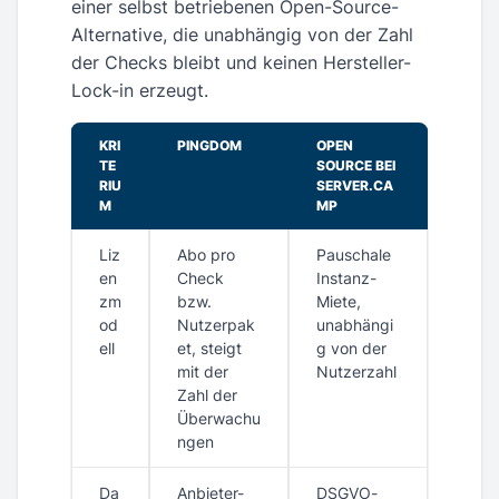
einer selbst betriebenen Open-Source-
Alternative, die unabhängig von der Zahl
der Checks bleibt und keinen Hersteller-
Lock-in erzeugt.
KRI
PINGDOM
OPEN
TE
SOURCE BEI
RIU
SERVER.CA
M
MP
Liz
Abo pro
Pauschale
en
Check
Instanz-
zm
bzw.
Miete,
od
Nutzerpak
unabhängi
ell
et, steigt
g von der
mit der
Nutzerzahl
Zahl der
Überwachu
ngen
Da
Anbieter-
DSGVO-