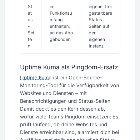
St
im
eigene, frei
at
Funktionsu
gestaltbare
us
mfang
Status-
-
enthalten,
Seiten auf
Sei
an das Abo
der
te
gebunden
eigenen
n
Instanz
Uptime Kuma als Pingdom-Ersatz
Uptime Kuma
ist ein Open-Source-
Monitoring-Tool für die Verfügbarkeit von
Websites und Diensten – mit
Benachrichtigungen und Status-Seiten.
Damit deckt es den Kern dessen ab,
wofür viele Teams Pingdom einsetzen: Es
prüft laufend, ob deine Websites und
Dienste erreichbar sind, alarmiert dich bei
Ausfällen und stellt den aktuellen Status